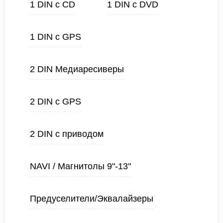
1 DIN с CD
1 DIN с DVD
1 DIN с GPS
2 DIN Медиаресиверы
2 DIN с GPS
2 DIN с приводом
NAVI / Магнитолы 9"-13"
Предуселители/Эквалайзеры