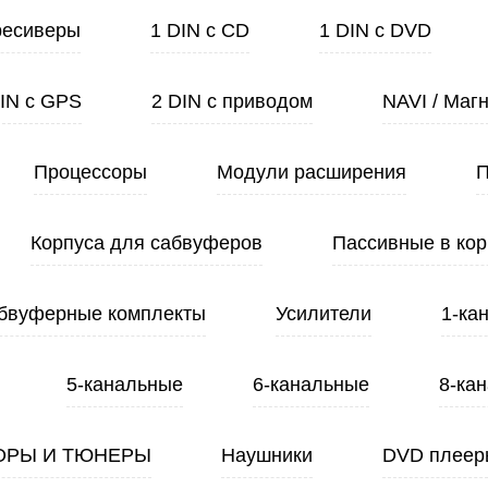
ресиверы
1 DIN с CD
1 DIN с DVD
DIN с GPS
2 DIN с приводом
NAVI / Маг
Процессоры
Модули расширения
П
Корпуса для сабвуферов
Пассивные в кор
бвуферные комплекты
Усилители
1-ка
5-канальные
6-канальные
8-ка
ОРЫ И ТЮНЕРЫ
Наушники
DVD плеер