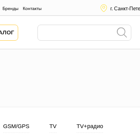
Бренды
Контакты
г. Санкт-Пет
АЛОГ
GSM/GPS
TV
TV+радио