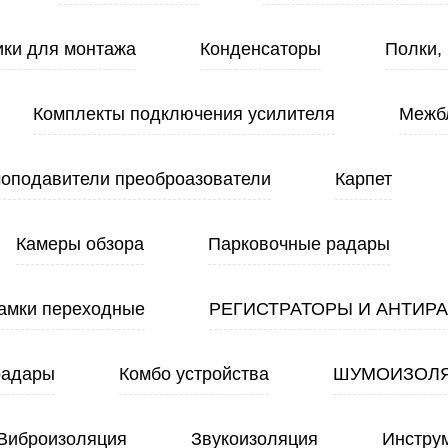
ики для монтажа
Конденсаторы
Полки,
Комплекты подключения усилителя
Межб
оподавители преоброазователи
Карпет
Камеры обзора
Парковочные радары
амки переходные
РЕГИСТРАТОРЫ И АНТИР
радары
Комбо устройства
ШУМОИЗОЛ
Виброизоляция
Звукоизоляция
Инстру