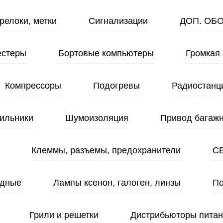
релоки, метки
Сигнализации
ДОП. ОБ
естеры
Бортовые компьютеры
Громкая 
Компрессоры
Подогревы
Радиостанц
ильники
Шумоизоляция
Привод багажн
Клеммы, разъемы, предохранители
С
одные
Лампы ксенон, галоген, линзы
По
Грили и решетки
Дистрибьюторы пита