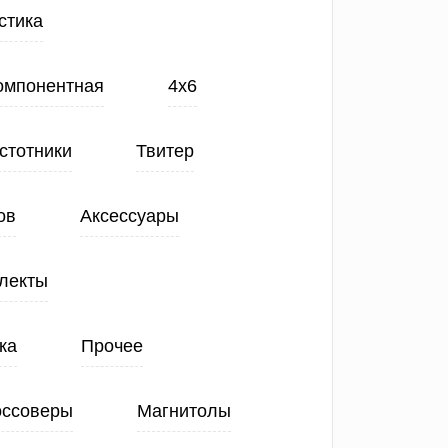
стика
Компонентная
4х6
стотники
Твитер
ов
Аксессуары
лекты
ка
Прочее
оссоверы
Магнитолы