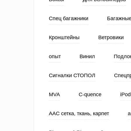
Спец багажники
Багажные
Кронштейны
Ветровики
опыт
Винил
Подло
Сигналки СТОПОЛ
Спецп
MVA
C-quence
iPod
ААС сетка, ткань, карпет
а