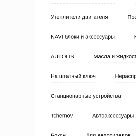
Утеплители двигателя
Про
NAVI блоки и аксессуары
AUTOLIS
Масла и жидкос
На штатный ключ
Нерасп
Станционарные устройства
Tchernov
Автоаксессуары
Боксы
Для велосипедов