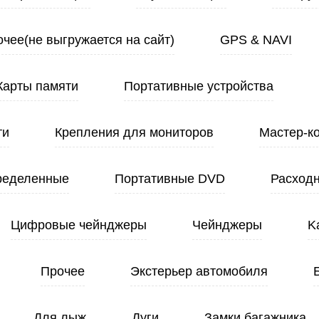
чее(не выгружается на сайт)
GPS & NAVI
Карты памяти
Портативные устройства
ти
Крепления для мониторов
Мастер-к
ределенные
Портативные DVD
Расход
Цифровые чейнджеры
Чейнджеры
K
Прочее
Экстерьер автомобиля
Для лыж
Дуги
Замки багажника