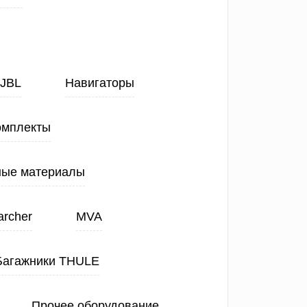
JBL
Навигаторы
омплекты
ные материалы
archer
MVA
Багажники THULE
Прочее оборудование