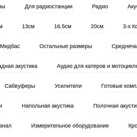
ры
Для радиостанции
Радио
Аку
м
13см
16.5см
20см
3-х 
Мидбас
Остальные размеры
Среднеча
адная акустика
Аудио для катеров и мотоцикл
Сабвуферы
Усилители
Готовые комп
и
Напольная акустика
Полочная акусти
анал
Измерительное оборудование
Кр