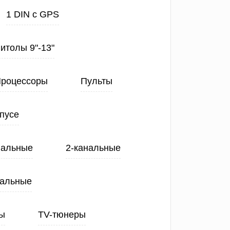
1 DIN с GPS
нитолы 9"-13"
роцессоры
Пульты
пусе
нальные
2-канальные
нальные
ы
TV-тюнеры